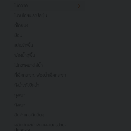
ไม้กวาด
ไม้ขนไก่/แปรงปัดฝุ่น
ที่โกยผง
ม็อบ
แปรงขัดพื้น
ฟองน้ำถูพื้น
ไม้กวาดยางไล่น้ำ
ที่เช็ดกระจก, ฟองน้ำเช็ดกระจก
ถังน้ำ/ถังบิดน้ำ
ถุงขยะ
ถังขยะ
สินค้าแคนทีนอื่นๆ
ผลิตภัณฑ์กำจัดมด-แมลงสาบ-
ปลวก-หนู