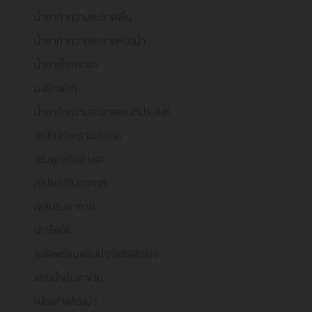
น้ำยาทำความสะอาดพื้น
น้ำยาทำความสะอาดห้องน้ำ
น้ำยาเช็ดกระจก
ผงซักฟอก
น้ำยาทำความสะอาดอเนกประสงค์
สเปรย์ทำความสะอาด
แชมพู/ครีมล้างรถ
สเปรย์ปรับอากาศ
เจลปรับอากาศ
ผ้าเช็ดโต๊ะ
ใยขัดพร้อมฟองน้ำ/ใยขัดสีเขียว
ฟองน้ำหุ้มตาข่าย
แปรงล้างห้องน้ำ