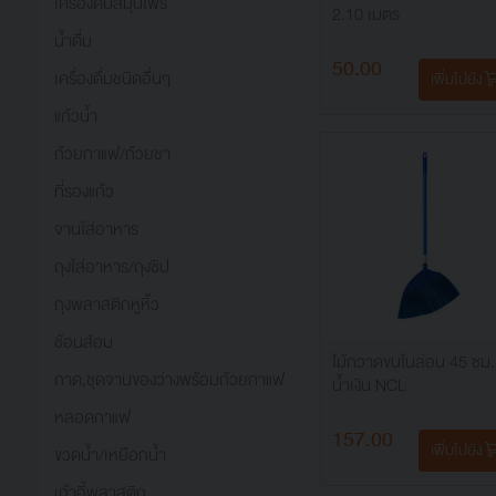
เครื่องดื่มสมุนไพร
2.10 เมตร
น้ำดื่ม
50.00
เครื่องดื่มชนิดอื่นๆ
เพิ่มไปยัง
แก้วน้ำ
ถ้วยกาแฟ/ถ้วยชา
ที่รองแก้ว
จานใส่อาหาร
ถุงใส่อาหาร/ถุงซิป
ถุงพลาสติกหูหิ้ว
ช้อนส้อม
ไม้กวาดขนไนล่อน 45 ซม.
ถาด,ชุดจานของว่างพร้อมถ้วยกาแฟ
น้ำเงิน NCL
หลอดกาแฟ
157.00
เพิ่มไปยัง
ขวดน้ำ/เหยือกน้ำ
เก้าอี้พลาสติก