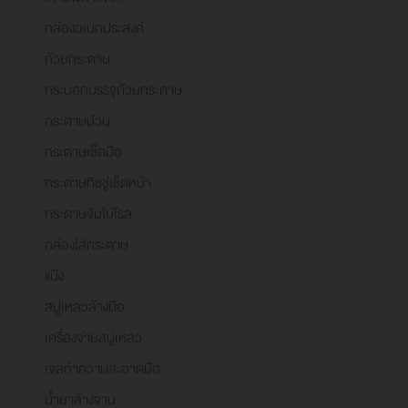
กล่องอเนกประสงค์
ถ้วยกระดาษ
กระบอกบรรจุถ้วยกระดาษ
กระดาษม้วน
กระดาษเช็ดมือ
กระดาษทิชชู่เช็ดหน้า
กระดาษจัมโบ้โรล
กล่องใส่กระดาษ
แป้ง
สบู่เหลวล้างมือ
เครื่องจ่ายสบู่เหลว
เจลทำความสะอาดมือ
น้ำยาล้างจาน