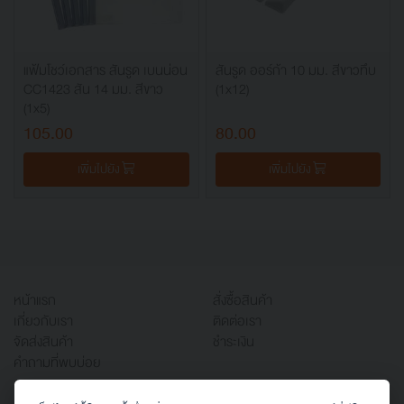
แฟ้มโชว์เอกสาร สันรูด เบนน่อน
สันรูด ออร์ก้า 10 มม. สีขาวทึบ
CC1423 สัน 14 มม. สีขาว
(1x12)
(1x5)
105.00
80.00
เพิ่มไปยัง
เพิ่มไปยัง
หน้าแรก
สั่งซื้อสินค้า
เกี่ยวกับเรา
ติดต่อเรา
จัดส่งสินค้า
ชำระเงิน
คำถามที่พบบ่อย