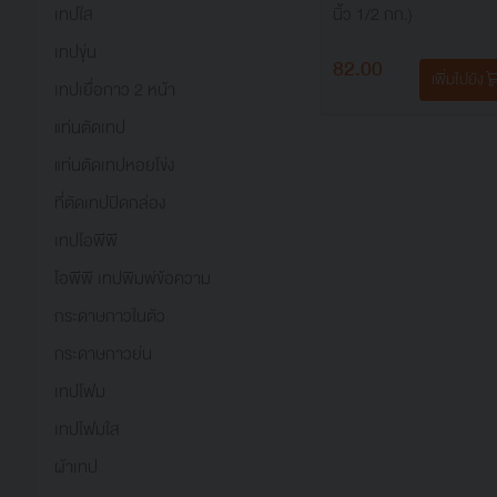
เทปใส
นิ้ว 1/2 กก.)
เทปขุ่น
82.00
เพิ่มไปยัง
เทปเยื่อกาว 2 หน้า
แท่นตัดเทป
แท่นตัดเทปหอยโข่ง
ที่ตัดเทปปิดกล่อง
เทปโอพีพี
โอพีพี เทปพิมพ์ข้อความ
กระดาษกาวในตัว
กระดาษกาวย่น
เทปโฟม
เทปโฟมใส
ผ้าเทป