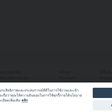
ียนและลบคำผิด
หน้าแรก
สั่งซื้อสิ
ปกรณ์เพื่อการบรรจุ
เกี่ยวกับเรา
ติดต่อเร
ับคอมพิวเตอร์
จัดส่งสินค้า
ชำระเงิน
นักงาน
คำถามที่พบบ่อย
อเพิ่มประสิทธิภาพและประสบการณ์ที่ดีในการใช้งานและเข้า
ื่องใช้ในแคนทีนและผลิตภัณฑ์อื่นๆ
้จะถือว่าคุณให้ความยินยอมในการใช้คุกกี้ภายใต้นโยบาย
ะเอียดเพิ่มเติม
คลิก