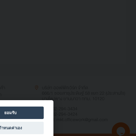
นค้า
บริษัท ออฟฟิศเวิร์ค จำกัด
666/1 ซอยสาธุประดิษฐ์ 58 แยก 22 (ประสานใจ)
า
บางโพงพาง ยานนาวา กทม. 10120
TEL: 02-294-3434
ยอมรับ
FAX: 02-294-3424
E-mail:
mkt.officework@gmail.com
กำหนดค่าเอง