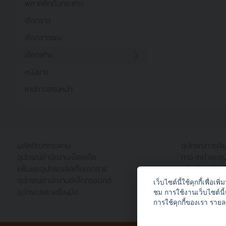
พลาสติกกันกระแทก
เชือกขาว
เชือกขาวแดง
เชือกฟาง
หนังยาง
เทปกาวสองหน้า
ผลิตภัณฑ์กระดาษ
อุปกรณ์การเข
อุปกรณ์สำนักงานเบ็ดเตล็ด
กาว เทป และอุ
แฟ้มและอุปกรณ์จัดเก็บเอกสาร
ผลิตภัณฑ์สำหร
อุปกรณ์สำนักงานอิเล็กทรอนิกส์
เฟอร์นิเจอร์สำ
เว็บไซต์นี้ใช้คุกกี้เพื่
อุปกรณ์และเครื่องมือ
เครื่องดื่ม เคร
ชม การใช้งานเว็บไซต์นี
การใช้คุกกี้ของเรา รายล