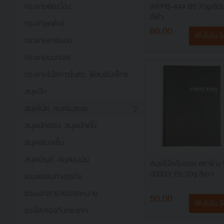
กระดาษต่อเนื่อง
WPPB-444 B5 70g/60
สีฟ้า
กระดาษแฟกซ์
60.00
เพิ่มไปยัง
กระดาษคาร์บอน
กระดาษบวกเลข
กระดาษโน้ตกาวในตัว, ฟิล์มอินเด็กซ์
สมุดฉีก
สมุดโน้ต, สมุดริมลวด
สมุดปกอ่อน, สมุดปกแข็ง
สมุดเสนอเซ็น
สมุดบัญชี, สมุดมุมมัน
สมุดโน้ตสันลวด ตราช้าง
003GY B5 70g สีเทา
แบบฟอร์มทางธุรกิจ
ซองเอกสาร/ซองจดหมาย
50.00
เพิ่มไปยัง
ซองใส/ซองกันกระแทก