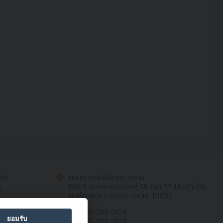
นค้า
บริษัท ออฟฟิศเวิร์ค จำกัด
666/1 ซอยสาธุประดิษฐ์ 58 แยก 22 (ประสานใจ)
า
บางโพงพาง ยานนาวา กทม. 10120
TEL: 02-294-3434
ยอมรับ
FAX: 02-294-3424