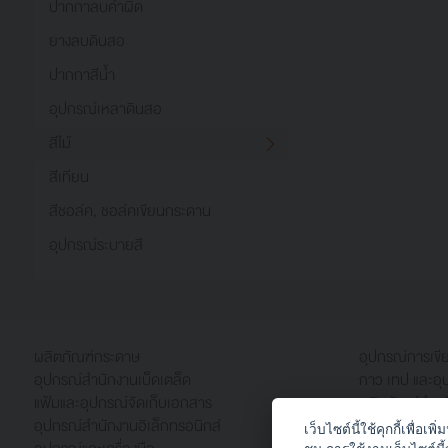
ปากกาลบคำผิด
ยางลบดินสอ
ปากกาสีน้ำ
อุปกรณ์เหลาดินสอ
สีไม้
สีเทียน
สีชอล์ค, ชอล์คเขียนกระดาน
อุปกรณ์ระบายสี
ผลิตภัณฑ์กระดาษ
อุปกรณ์การเข
อุปกรณ์สำนักงานเบ็ดเตล็ด
กาว เทป และอุ
แฟ้มและอุปกรณ์จัดเก็บเอกสาร
ผลิตภัณฑ์สำหร
อุปกรณ์สำนักงานอิเล็กทรอนิกส์
เฟอร์นิเจอร์สำ
เว็บไซต์นี้ใช้คุกกี้เพื่