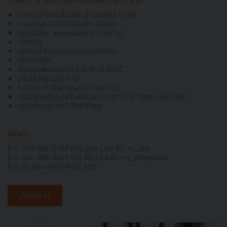
สวัสดิการ ของ บริษัท ออฟฟิศเวิร์ค จำกัด
กองทุนสำรองเลี้ยงชีพ (Provident Fund)
Incentive+OT(คลังสินค้า+จัดส่ง)
คอมมิชชั่น, Incentive(พนักงานขาย)
เบี้ยขยัน
ประกันสังคมและกองทุนเงินทดแทน
ประกันชีวิต
วันหยุดพักผ่อนประจำปี 6-12 วัน/ปี
ปรับเงินเดือนประจำปี
โบนัสประจำปี (ตามผลประกอบการ)
เงินช่วยเหลือฌาปณกิจบิดา มารดา สามี ภรรยา บุตร ธิดา
ท่องเที่ยวประจำปี Staff Party
ติดต่อ
โทร. 094-352-2194 คณุ น๊อต Line ID : rc_ofw
โทร. 097-996-9947 คณุ ติ๊ก Line ID : hr_officework
โทร. 02 294-3434 #402,403
สมัครงาน