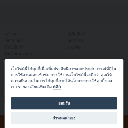
หน้าแรก
สั่งซื้อสินค้า
เกี่ยวกับเรา
ติดต่อเรา
จัดส่งสินค้า
ชำระเงิน
คำถามที่พบบ่อย
เว็บไซต์นี้ใช้คุกกี้เพื่อเพิ่มประสิทธิภาพและประสบการณ์ที่ดีใน
บริษัท ออฟฟิศเวิร์ค จำกัด
การใช้งานและเข้าชม การใช้งานเว็บไซต์นี้จะถือว่าคุณให้
666/1 ซอยสาธุประดิษฐ์ 58 แยก 22 (ประสานใจ)
ความยินยอมในการใช้คุกกี้ภายใต้นโยบายการใช้คุกกี้ของ
บางโพงพาง ยานนาวา กทม. 10120
เรา รายละเอียดเพิ่มเติม
คลิก
TEL: 02-294-3434
FAX: 02-294-3424
E-mail:
mkt.officework@gmail.com
ยอมรับ
กำหนดค่าเอง
สงวนลิขสิทธิ์ © 2565 บริษัท ออฟฟิศเวิร์ค จำกัด