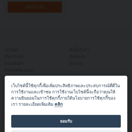
เพิ่มไปยัง
หน้าแรก
สั่งซื้อสินค้า
เกี่ยวกับเรา
ติดต่อเรา
จัดส่งสินค้า
ชำระเงิน
คำถามที่พบบ่อย
เว็บไซต์นี้ใช้คุกกี้เพื่อเพิ่มประสิทธิภาพและประสบการณ์ที่ดีใน
บริษัท ออฟฟิศเวิร์ค จำกัด
การใช้งานและเข้าชม การใช้งานเว็บไซต์นี้จะถือว่าคุณให้
666/1 ซอยสาธุประดิษฐ์ 58 แยก 22 (ประสานใจ)
ความยินยอมในการใช้คุกกี้ภายใต้นโยบายการใช้คุกกี้ของ
บางโพงพาง ยานนาวา กทม. 10120
เรา รายละเอียดเพิ่มเติม
คลิก
TEL: 02-294-3434
FAX: 02-294-3424
E-mail:
mkt.officework@gmail.com
ยอมรับ