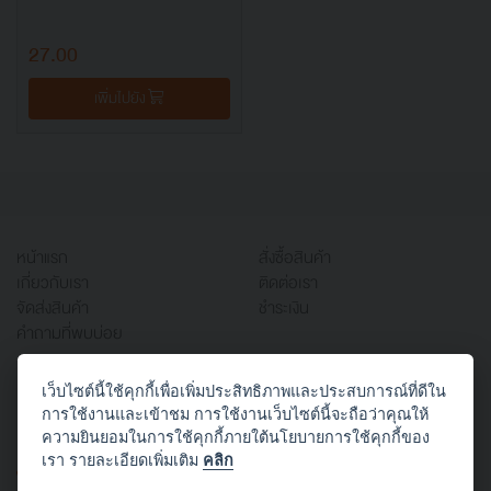
27.00
เพิ่มไปยัง
หน้าแรก
สั่งซื้อสินค้า
เกี่ยวกับเรา
ติดต่อเรา
จัดส่งสินค้า
ชำระเงิน
คำถามที่พบบ่อย
เว็บไซต์นี้ใช้คุกกี้เพื่อเพิ่มประสิทธิภาพและประสบการณ์ที่ดีใน
บริษัท ออฟฟิศเวิร์ค จำกัด
การใช้งานและเข้าชม การใช้งานเว็บไซต์นี้จะถือว่าคุณให้
666/1 ซอยสาธุประดิษฐ์ 58 แยก 22 (ประสานใจ)
ความยินยอมในการใช้คุกกี้ภายใต้นโยบายการใช้คุกกี้ของ
บางโพงพาง ยานนาวา กทม. 10120
เรา รายละเอียดเพิ่มเติม
คลิก
TEL: 02-294-3434