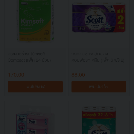
กระดาษชำระ Kimsoft
กระดาษชำระ สก๊อตต์
Compact (แพ็ค 24 ม้วน)
คอมฟอร์ท คลีน (แพ็ค 6 ฟรี 2)
170.00
88.00
เพิ่มไปยัง
เพิ่มไปยัง