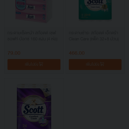
กระดาษเช็ดหน้า สก๊อตต์ เซฟ
กระดาษชำระ สก๊อตต์ เอ็กตร้า
ซอฟท์ บ๊อกซ์ 160 แผ่น (4 ห่อ)
Clean Care (แพ็ค 32+8 ม้วน)
79.00
466.00
เพิ่มไปยัง
เพิ่มไปยัง