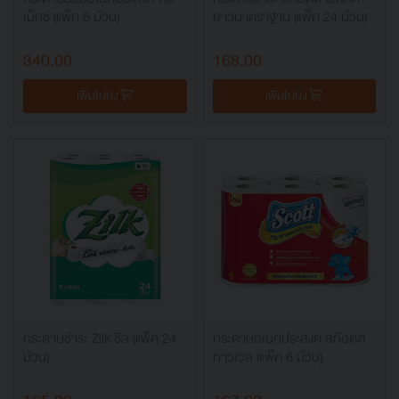
เน็กซ์ (แพ็ค 6 ม้วน)
ยาวมาตราฐาน (แพ็ค 24 ม้วน)
340.00
168.00
เพิ่มไปยัง
เพิ่มไปยัง
กระดาษชำระ Zilk ซิล (แพ็ค 24
กระดาษอเนกประสงค์ สก๊อตต์
ม้วน)
ทาวเวล (แพ็ค 6 ม้วน)