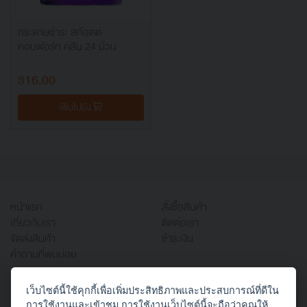
กระดาษชำระ สก๊อตต์
คอมฟอร์ท คลีน 24 ม้วน
316.00
เพิ่มไปยัง
หน้าแรก
สั่งซื้อสินค้า
เกี่ยวกับเรา
ติดต่อเรา
จัดส่งสินค้า
ชำระเงิน
คำถามที่พบบ่อย
เว็บไซต์นี้ใช้คุกกี้เพื่อเพิ่มประสิทธิภาพและประสบการณ์ที่ดีใน
บริษัท ออฟฟิศเวิร์ค จำกัด
การใช้งานและเข้าชม การใช้งานเว็บไซต์นี้จะถือว่าคุณให้