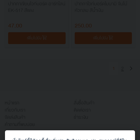
ปากกาเขียนไวท์บอร์ด อาร์ทไลน์
ปากกาไวท์บอร์ดโมนามิ จัมโบ้
EK-517 สีแดง
หัวกลม สีน้ำเงิน
47.00
250.00
เพิ่มไปยัง
เพิ่มไปยัง
1
2
หน้าแรก
สั่งซื้อสินค้า
เกี่ยวกับเรา
ติดต่อเรา
จัดส่งสินค้า
ชำระเงิน
คำถามที่พบบ่อย