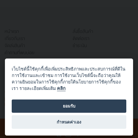
หน้าแรก
สั่งซื้อสินค้า
เกี่ยวกับเรา
ติดต่อเรา
จัดส่งสินค้า
ชำระเงิน
คำถามที่พบบ่อย
เว็บไซต์นี้ใช้คุกกี้เพื่อเพิ่มประสิทธิภาพและประสบการณ์ที่ดีใน
บริษัท ออฟฟิศเวิร์ค จำกัด
การใช้งานและเข้าชม การใช้งานเว็บไซต์นี้จะถือว่าคุณให้
666/1 ซอยสาธุประดิษฐ์ 58 แยก 22 (ประสานใจ)
ความยินยอมในการใช้คุกกี้ภายใต้นโยบายการใช้คุกกี้ของ
บางโพงพาง ยานนาวา กทม. 10120
เรา รายละเอียดเพิ่มเติม
คลิก
TEL: 02-294-3434
FAX: 02-294-3424
E-mail:
mkt.officework@gmail.com
ยอมรับ
กำหนดค่าเอง
สงวนลิขสิทธิ์ © 2565 บริษัท ออฟฟิศเวิร์ค จำกัด