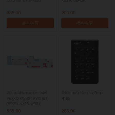
Cordless_DT_MK220
KB216 BLACK
885.00
200.00
เพิ่มไปยัง
เพิ่มไปยัง
คีย์บอร์ดไร้สายแบบชาร์จไฟ
คีย์นัมเบอริกไร้สาย แอนิเทค
VEXXO KWB31 สีขาว (BT)
N185
(F5KEY-VX25-WB31)
555.00
285.00