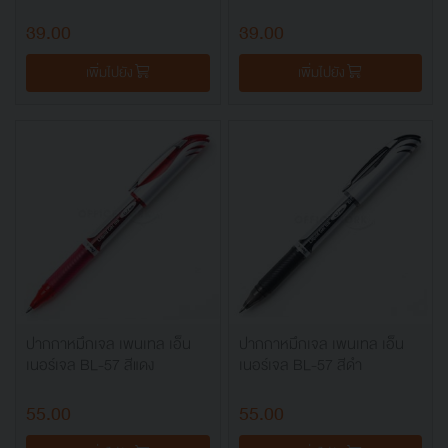
39.00
39.00
เพิ่มไปยัง
เพิ่มไปยัง
ปากกาหมึกเจล เพนเทล เอ็น
ปากกาหมึกเจล เพนเทล เอ็น
เนอร์เจล BL-57 สีแดง
เนอร์เจล BL-57 สีดำ
55.00
55.00