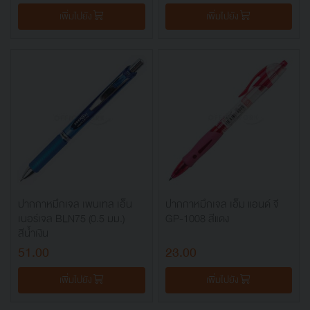
เพิ่มไปยัง
เพิ่มไปยัง
ปากกาหมึกเจล เพนเทล เอ็น
ปากกาหมึกเจล เอ็ม แอนด์ จี
เนอร์เจล BLN75 (0.5 มม.)
GP-1008 สีแดง
สีน้ำเงิน
51.00
23.00
เพิ่มไปยัง
เพิ่มไปยัง