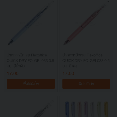
ปากกาหมึกเจล Flexoffice
ปากกาหมึกเจล Flexoffice
QUICK DRY FO-GEL033 0.5
QUICK DRY FO-GEL033 0.5
มม. สีน้ำเงิน
มม. สีแดง
17.00
17.00
เพิ่มไปยัง
เพิ่มไปยัง