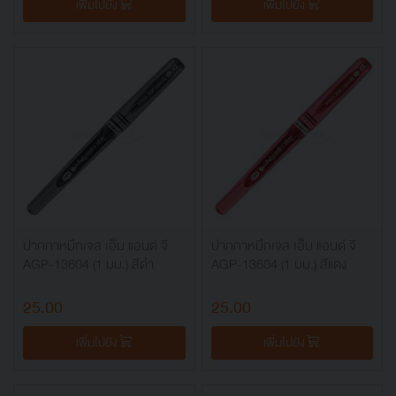
เพิ่มไปยัง
เพิ่มไปยัง
ปากกาหมึกเจล เอ็ม แอนด์ จี
ปากกาหมึกเจล เอ็ม แอนด์ จี
AGP-13604 (1 มม.) สีดำ
AGP-13604 (1 มม.) สีแดง
25.00
25.00
เพิ่มไปยัง
เพิ่มไปยัง