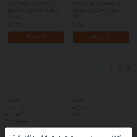
ปากกาหมึกเจล เพนเทล เอ็น
ปากกาหมึกเจล เพนเทล เอ็น
เนอร์เจล BL60-C (1.0 มม.)
เนอร์เจล BL60-A (1.0 มม.)
สีน้ำเงิน
สีดำ
54.00
0.00
เพิ่มไปยัง
เพิ่มไปยัง
1
2
หน้าแรก
สั่งซื้อสินค้า
เกี่ยวกับเรา
ติดต่อเรา
จัดส่งสินค้า
ชำระเงิน
คำถามที่พบบ่อย