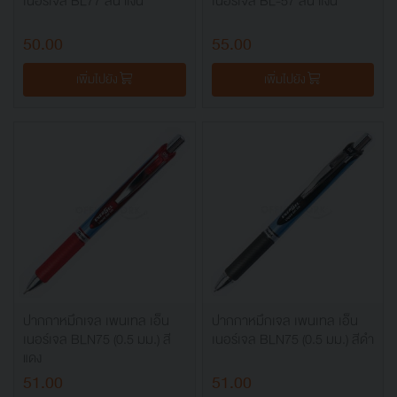
เนอร์เจล BL77 สีนํ้าเงิน
เนอร์เจล BL-57 สีน้ำเงิน
50.00
55.00
เพิ่มไปยัง
เพิ่มไปยัง
ปากกาหมึกเจล เพนเทล เอ็น
ปากกาหมึกเจล เพนเทล เอ็น
เนอร์เจล BLN75 (0.5 มม.) สี
เนอร์เจล BLN75 (0.5 มม.) สีดำ
แดง
51.00
51.00