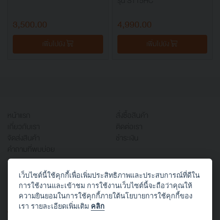
รุ่น ST15HC
3,500.00
4,990.00
เพิ่มไปยัง
เพิ่มไปยัง
หน้าแรก
สั่งซื้อสินค้า
เกี่ยวกับเรา
ติดต่อเรา
จัดส่งสินค้า
ชำระเงิน
คำถามที่พบบ่อย
เว็บไซต์นี้ใช้คุกกี้เพื่อเพิ่มประสิทธิภาพและประสบการณ์ที่ดีใน
บริษัท ออฟฟิศเวิร์ค จำกัด
การใช้งานและเข้าชม การใช้งานเว็บไซต์นี้จะถือว่าคุณให้
666/1 ซอยสาธุประดิษฐ์ 58 แยก 22 (ประสานใจ)
ความยินยอมในการใช้คุกกี้ภายใต้นโยบายการใช้คุกกี้ของ
บางโพงพาง ยานนาวา กทม. 10120
เรา รายละเอียดเพิ่มเติม
คลิก
TEL: 02-294-3434