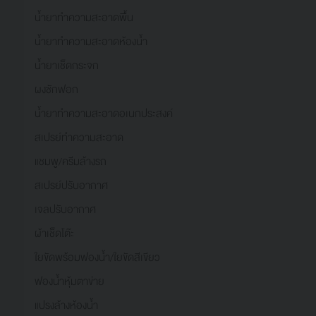
น้ำยาทำความสะอาดพื้น
น้ำยาทำความสะอาดห้องน้ำ
น้ำยาเช็ดกระจก
ผงซักฟอก
น้ำยาทำความสะอาดอเนกประสงค์
สเปรย์ทำความสะอาด
แชมพู/ครีมล้างรถ
สเปรย์ปรับอากาศ
เจลปรับอากาศ
ผ้าเช็ดโต๊ะ
ใยขัดพร้อมฟองน้ำ/ใยขัดสีเขียว
ฟองน้ำหุ้มตาข่าย
แปรงล้างห้องน้ำ