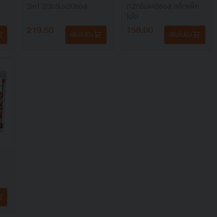
3in1 (23กรัมx30ซอง)
(12กรัมx48ซอง) สติ๊กแพ็ค
ไมโล
219.50
158.00
เพิ่มไปยัง
เพิ่มไปยัง