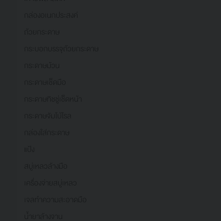
กล่องอเนกประสงค์
ถ้วยกระดาษ
กระบอกบรรจุถ้วยกระดาษ
กระดาษม้วน
กระดาษเช็ดมือ
กระดาษทิชชู่เช็ดหน้า
กระดาษจัมโบ้โรล
กล่องใส่กระดาษ
แป้ง
สบู่เหลวล้างมือ
เครื่องจ่ายสบู่เหลว
เจลทำความสะอาดมือ
น้ำยาล้างจาน