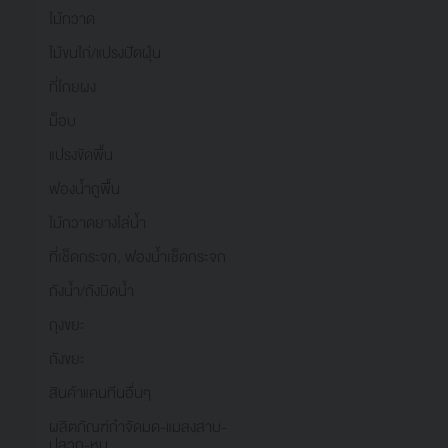
ไม้กวาด
ไม้ขนไก่/แปรงปัดฝุ่น
ที่โกยผง
ม็อบ
แปรงขัดพื้น
ฟองน้ำถูพื้น
ไม้กวาดยางไล่น้ำ
ที่เช็ดกระจก, ฟองน้ำเช็ดกระจก
ถังน้ำ/ถังบิดน้ำ
ถุงขยะ
ถังขยะ
สินค้าแคนทีนอื่นๆ
ผลิตภัณฑ์กำจัดมด-แมลงสาบ-
ปลวก-หนู