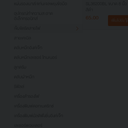
แผ่นรองเมาส์/แท่นเจลพยุงข้อมือ
SL36200BL ขนาด 8 นิ้ว
สีดำ
อุปกรณ์ทำความสะอาด
65.00
อิเล็กทรอนิกส์
เพิ่มไปยัง
เข็มขัดรัดสายไฟ
สายเคเบิล
ตลับหมึกอิงค์เจ็ท
ตลับหมึกเลเซอร์ โทนเนอร์
ลูกดรัม
ตลับผ้าหมึก
รีฟิลล์
เครื่องสำรองไฟ
เครื่องพิมพ์ดอทเมตริกซ์
เครื่องพิมพ์มัลติฟังชั่นอิงค์เจ็ท
เลเซอร์พอยเตอร์