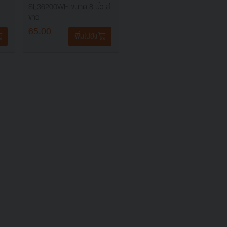
SL36200WH ขนาด 8 นิ้ว สี
ขาว
65.00
เพิ่มไปยัง