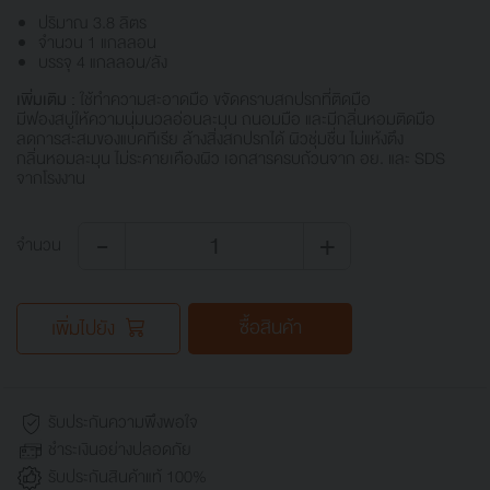
ปริมาณ 3.8 ลิตร
จำนวน 1 แกลลอน
บรรจุ 4 แกลลอน/ลัง
เพิ่มเติม :
ใช้ทำความสะอาดมือ ขจัดคราบสกปรกที่ติดมือ
มีฟองสบู่ให้ความนุ่มนวลอ่อนละมุน ถนอมมือ และมีกลิ่นหอมติดมือ
ลดการสะสมของแบคทีเรีย ล้างสิ่งสกปรกได้ ผิวชุ่มชื่น ไม่แห้งตึง
กลิ่นหอมละมุน ไม่ระคายเคืองผิว เอกสารครบถ้วนจาก อย. และ SDS
จากโรงงาน
-
+
จำนวน
ซื้อสินค้า
เพิ่มไปยัง
รับประกันความพึงพอใจ
ชำระเงินอย่างปลอดภัย
รับประกันสินค้าแท้ 100%