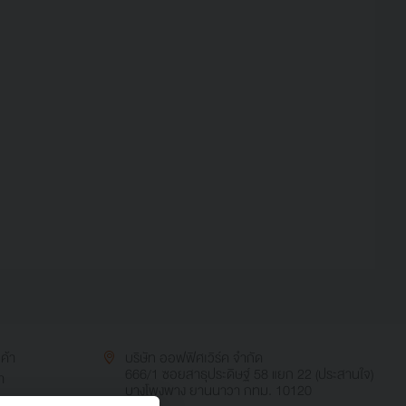
นค้า
บริษัท ออฟฟิศเวิร์ค จำกัด
666/1 ซอยสาธุประดิษฐ์ 58 แยก 22 (ประสานใจ)
า
บางโพงพาง ยานนาวา กทม. 10120