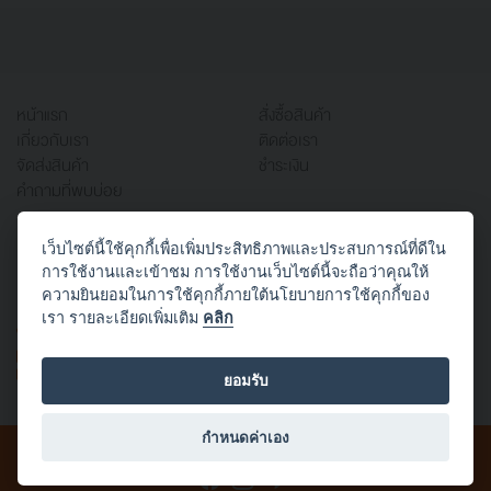
หน้าแรก
สั่งซื้อสินค้า
เกี่ยวกับเรา
ติดต่อเรา
จัดส่งสินค้า
ชำระเงิน
คำถามที่พบบ่อย
เว็บไซต์นี้ใช้คุกกี้เพื่อเพิ่มประสิทธิภาพและประสบการณ์ที่ดีใน
บริษัท ออฟฟิศเวิร์ค จำกัด
การใช้งานและเข้าชม การใช้งานเว็บไซต์นี้จะถือว่าคุณให้
666/1 ซอยสาธุประดิษฐ์ 58 แยก 22 (ประสานใจ)
ความยินยอมในการใช้คุกกี้ภายใต้นโยบายการใช้คุกกี้ของ
บางโพงพาง ยานนาวา กทม. 10120
เรา รายละเอียดเพิ่มเติม
คลิก
TEL: 02-294-3434
FAX: 02-294-3424
E-mail:
mkt.officework@gmail.com
ยอมรับ
กำหนดค่าเอง
สงวนลิขสิทธิ์ © 2565 บริษัท ออฟฟิศเวิร์ค จำกัด