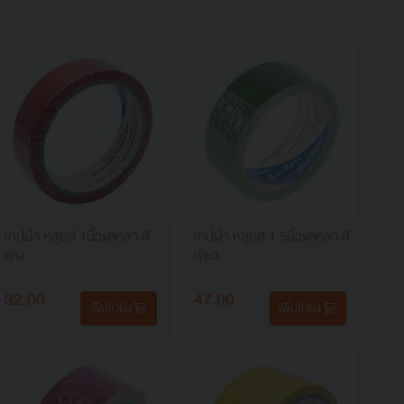
เทปผ้า หลุยส์ 1นิ้วx8หลา สี
เทปผ้า หลุยส์ 1.5นิ้วx8หลา สี
แดง
เขียว
32.00
47.00
เพิ่มไปยัง
เพิ่มไปยัง