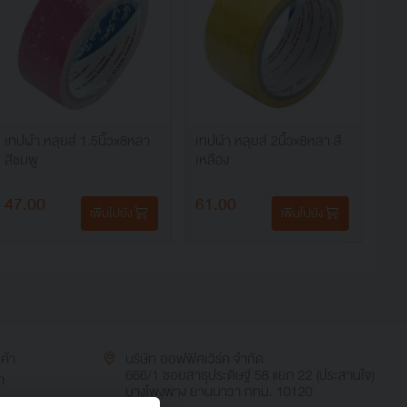
เทปผ้า หลุยส์ 1.5นิ้วx8หลา
เทปผ้า หลุยส์ 2นิ้วx8หลา สี
สีชมพู
เหลือง
47.00
61.00
เพิ่มไปยัง
เพิ่มไปยัง
นค้า
บริษัท ออฟฟิศเวิร์ค จำกัด
666/1 ซอยสาธุประดิษฐ์ 58 แยก 22 (ประสานใจ)
า
บางโพงพาง ยานนาวา กทม. 10120