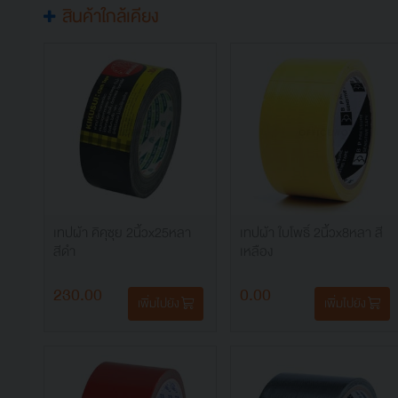
สินค้าใกล้เคียง
เทปผ้า คิคุซุย 2นิ้วx25หลา
เทปผ้า ใบโพธิ์ 2นิ้วx8หลา สี
สีดำ
เหลือง
230.00
0.00
เพิ่มไปยัง
เพิ่มไปยัง