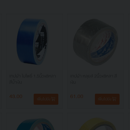
เทปผ้า ใบโพธิ์ 1.5นิ้วx8หลา
เทปผ้า หลุยส์ 2นิ้วx8หลา สี
สีน้ำเงิน
เงิน
43.00
61.00
เพิ่มไปยัง
เพิ่มไปยัง