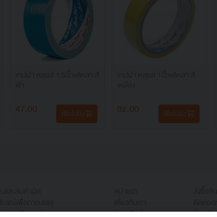
เทปผ้า หลุยส์ 1.5นิ้วx8หลา สี
เทปผ้า หลุยส์ 1นิ้วx8หลา สี
ฟ้า
เหลือง
47.00
32.00
เพิ่มไปยัง
เพิ่มไปยัง
ียนและลบคำผิด
หน้าแรก
สั่งซื้อสิ
ปกรณ์เพื่อการบรรจุ
เกี่ยวกับเรา
ติดต่อเร
ับคอมพิวเตอร์
จัดส่งสินค้า
ชำระเงิน